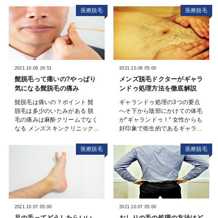
医療脱毛
医療脱毛
2021.10.09 16:51
2021.10.08 05:00
髭脱毛って痛いの?やっぱり
メンズ脱毛ドクターがギャラ
気になる髭脱毛の痛み
ンドゥ処理方法を徹底解説
髭脱毛は痛いの？ポイント 髭
ギャランドゥ処理の3つの要点
脱毛は多少のいたみがある 脱
へそ下から陰部にかけての体毛
毛の痛みは麻酔クリームでなく
が"ギャランドゥ！" 女性からも
なる メンズスキンクリニック...
好印象で衛生的であるギャラ...
医療脱毛
医療脱毛
2021.10.07 05:00
2021.10.07 05:00
足の毛ってどうしたらいい
おしりの毛の処理の方法はど