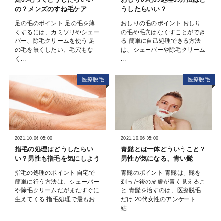
の？メンズのすね毛ケア
うしたらいい？
足の毛のポイント 足の毛を薄
おしりの毛のポイント おしり
くするには、カミソリやシェー
の毛や毛穴はなくすことができ
バー、除毛クリームを使う 足
る 簡単に自己処理できる方法
の毛を無くしたい、毛穴もな
は、シェーバーや除毛クリーム
く...
...
医療脱毛
医療脱毛
2021.10.06 05:00
2021.10.06 05:00
指毛の処理はどうしたらい
青髭とは一体どういうこと？
い？男性も指毛を気にしよう
男性が気になる、青い髭
指毛の処理のポイント 自宅で
青髭のポイント 青髭は、髭を
簡単に行う方法は、シェーバー
剃った後の皮膚が青く見えるこ
や除毛クリームだがまたすぐに
と 青髭を治すのは、医療脱毛
生えてくる 指毛処理で最もお...
だけ 20代女性のアンケート
結...