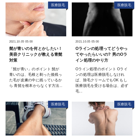
医療脱毛
医療脱毛
2021.10.05 05:00
2021.10.05 05:00
髭が青いのを何とかしたい！
Oラインの処理ってどうやっ
美容クリニックが教える青髭
てやったらいいの? 男のOラ
対策
イン処理のやり方
「髭が青い」のポイント 髭が
Oライン処理のポイント Oライ
青いのは、毛根と剃った後残っ
ンの処理は医療脱毛しなけれ
た毛が皮膚の中に残っているか
ば、除毛クリームでもOK もし
ら 青髭を根本からなくす方法...
医療脱毛を受ける場合は、必ず
毛...
医療脱毛
医療脱毛