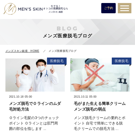
モテる！
ご予約
オトコの医療脱毛なら
メンズスキン銀座
BLOG
メンズ医療脱毛ブログ
メンズスキン銀座 HOME
メンズ医療脱毛ブログ
医療脱毛
医療脱毛
2021.10.18 05:00
2021.10.11 05:00
メンズ脱毛でＯラインのムダ
毛がまた生える簡単クリーム
毛対処方法
メンズ脱毛の弱点
Ｏライン毛髪の3つのチェック
メンズ脱毛クリームの要約とポ
ポイント Ｏラインとは肛門周
イント 自宅で簡単にできる脱
囲の部位を指します ...
毛クリームでの脱毛方法 ...