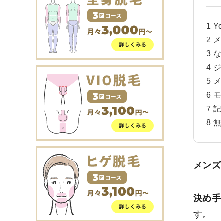
1
Y
2
メ
3
な
4
ジ
5
メ
6
モ
7
記
8
無
メンズ
決め手
す。