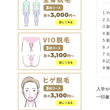
1
Y
2
入
3
新
4
新
5
新
6
メ
7
モ
8
記
9
無
入学や
一印象