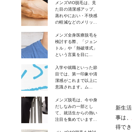
メンズVIO脱毛は、見
た目の清潔感アップ、
蒸れやにおい・不快感
の軽減などのメリッ...
メンズ全身医療脱毛を
検討する際、「ジェン
トル」や「熱破壊式」
という言葉を目に...
入学や就職といった節
目では、第一印象や清
潔感がこれまで以上に
意識されます。ム...
メンズ脱毛は、今や身
だしなみの一部とし
新生活
て、就活生からの熱い
事は、
注目を集めています...
得でき