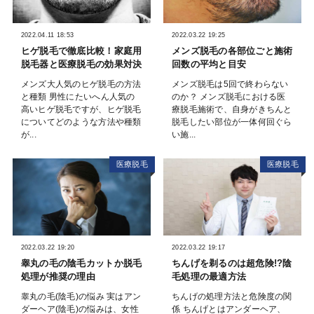
2022.04.11 18:53
2022.03.22 19:25
ヒゲ脱毛で徹底比較！家庭用
メンズ脱毛の各部位ごと施術
脱毛器と医療脱毛の効果対決
回数の平均と目安
メンズ大人気のヒゲ脱毛の方法
メンズ脱毛は5回で終わらない
と種類 男性にたいへん人気の
のか？ メンズ脱毛における医
高いヒゲ脱毛ですが、ヒゲ脱毛
療脱毛施術で、自身がきちんと
についてどのような方法や種類
脱毛したい部位が一体何回ぐら
が...
い施...
医療脱毛
医療脱毛
2022.03.22 19:20
2022.03.22 19:17
睾丸の毛の陰毛カットか脱毛
ちんげを剃るのは超危険!?陰
処理が推奨の理由
毛処理の最適方法
睾丸の毛(陰毛)の悩み 実はアン
ちんげの処理方法と危険度の関
ダーヘア(陰毛)の悩みは、女性
係 ちんげとはアンダーヘア、