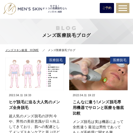
モテる！
ご予約
オトコの医療脱毛なら
メンズスキン銀座
BLOG
メンズ医療脱毛ブログ
メンズスキン銀座 HOME
メンズ医療脱毛ブログ
医療脱毛
医療脱毛
2022.04.11 19:33
2022.04.11 19:22
ヒゲ脱毛に迫る大人気のメン
こんなに違う!メンズ脱毛専
ズ全身脱毛
用機器でサロンと医療を徹底
比較
超人気のメンズ脱毛の評判 今
や、男性の美容意識が日々向上
メンズ脱毛は実は機器によって
してきており、肌への配慮とし
全然違う 最近は男性であって
てメンズスキンケアと並ぶほど
もムダ毛処理に関する興...