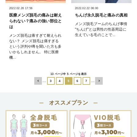
2022.02.26 17:56
2022.02.22 06:00
医療メンズ脱毛の痛みは耐え
ちんげ永久脱毛と痛みの真相
られない？痛みの強い部位と
メンズ脱毛ブームのちんげ事情
は
"ちんげ"とは男性の性器周辺に
生えている毛のことで...
メンズ脱毛は痛すぎて耐えられ
ない？ メンズ脱毛は痛すぎる
という評判や噂を聞いた方も多
いかもしれません。 特に医療
機...
13 ページ中 5 ページを表示
...
...
3
4
5
6
7
─ オススメプラン ─