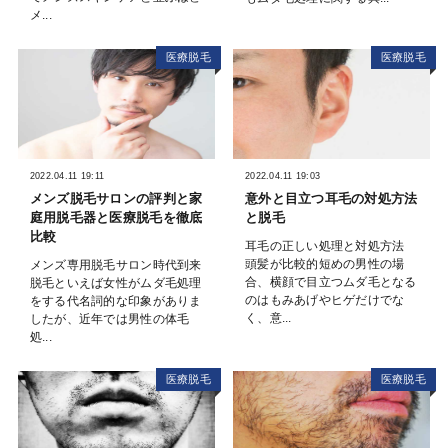
メ...
医療脱毛
医療脱毛
2022.04.11 19:11
2022.04.11 19:03
メンズ脱毛サロンの評判と家
意外と目立つ耳毛の対処方法
庭用脱毛器と医療脱毛を徹底
と脱毛
比較
耳毛の正しい処理と対処方法
頭髪が比較的短めの男性の場
メンズ専用脱毛サロン時代到来
合、横顔で目立つムダ毛となる
脱毛といえば女性がムダ毛処理
のはもみあげやヒゲだけでな
をする代名詞的な印象がありま
く、意...
したが、近年では男性の体毛
処...
医療脱毛
医療脱毛