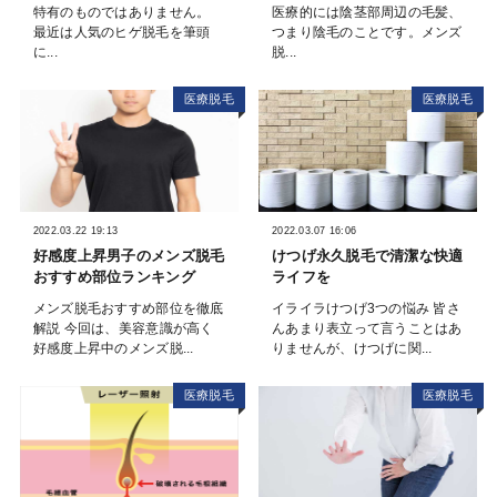
特有のものではありません。
医療的には陰茎部周辺の毛髪、
最近は人気のヒゲ脱毛を筆頭
つまり陰毛のことです。メンズ
に...
脱...
医療脱毛
医療脱毛
2022.03.22 19:13
2022.03.07 16:06
好感度上昇男子のメンズ脱毛
けつげ永久脱毛で清潔な快適
おすすめ部位ランキング
ライフを
メンズ脱毛おすすめ部位を徹底
イライラけつげ3つの悩み 皆さ
解説 今回は、美容意識が高く
んあまり表立って言うことはあ
好感度上昇中のメンズ脱...
りませんが、けつげに関...
医療脱毛
医療脱毛