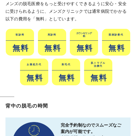
メンズの脱毛医療をもっと受けやすくできるように安心・安全
に受けられるように、メンズクリニックでは通常病院でかかる
以下の費用を「無料」としています。
カウンセリング
初診料
再診料
医師診察代
料
無料
無料
無料
無料
肌トラブル
お薬処方代
剃毛代
治療代
無料
無料
無料
背中の脱毛の時間
完全予約制なのでスムーズなご
案内が可能です。