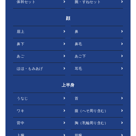
体幹セット
腕・すねセット
顔
眉上
鼻
鼻下
鼻毛
あご
あご下
ほほ・もみあげ
耳毛
上半身
うなじ
首
ワキ
腹（へそ周り含む）
背中
胸（乳輪周り含む）
上腕
前腕