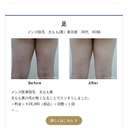
足
メンズ脱毛 太もも(裏）東京都 30代 KO様
After
Before
メンズ医療脱毛 太もも裏
太もも裏の毛が無くなることでスッキリしました。
＜料金＞￥28,380（税込）＜回数＞１回
＜ ...
詳しくはこちら