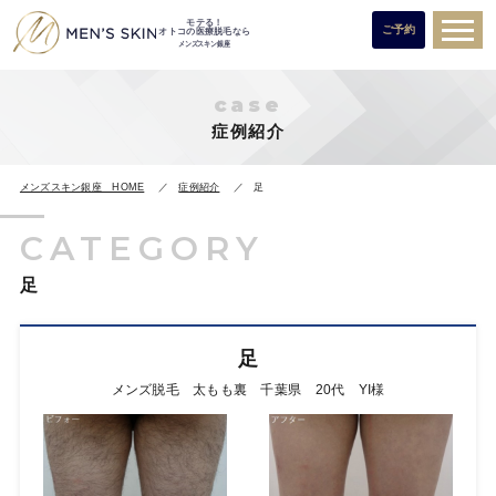
モテる！
ご予約
オトコの医療脱毛なら
メンズスキン銀座
case
症例紹介
メンズスキン銀座 HOME
症例紹介
足
CATEGORY
足
足
メンズ脱毛 太もも裏 千葉県 20代 YI様