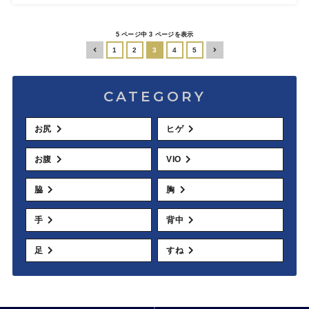
5 ページ中 3 ページを表示
1
2
3
4
5
CATEGORY
お尻
ヒゲ
お腹
VIO
脇
胸
手
背中
足
すね