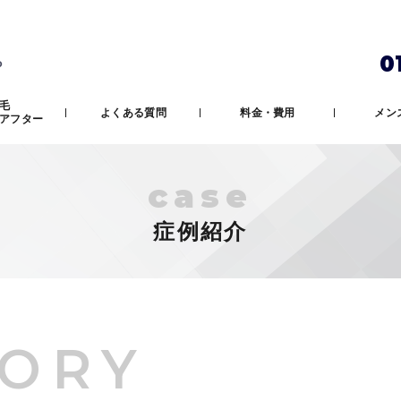
0
ら
毛
よくある質問
料金・費用
メン
アフター
case
症例紹介
ORY