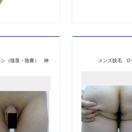
イン（陰茎・陰嚢） 神
メンズ脱毛 O