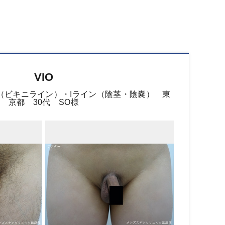
VIO
（ビキニライン）・Iライン（陰茎・陰嚢） 東
京都 30代 SO様