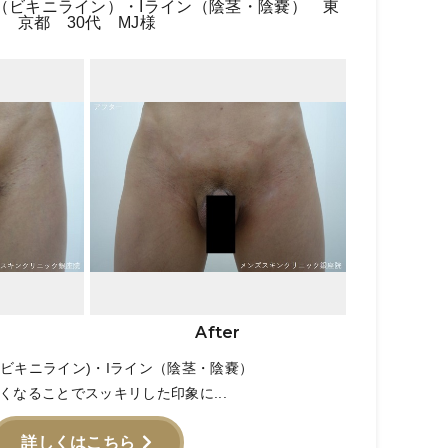
（ビキニライン）・Iライン（陰茎・陰嚢） 東
京都 30代 MJ様
After
(ビキニライン)・Iライン（陰茎・陰嚢）
くなることでスッキリした印象に...
詳しくはこちら