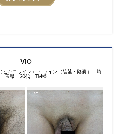
VIO
（ビキニライン）・Iライン（陰茎・陰嚢） 埼
玉県 20代 TM様