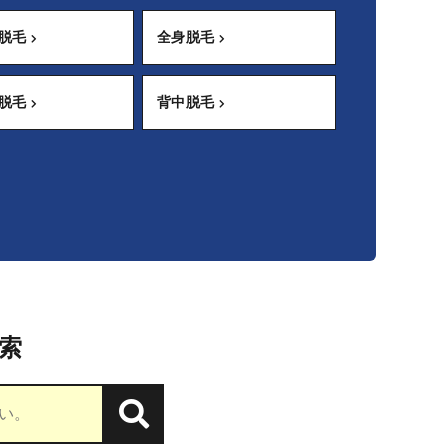
テ脱毛
全身脱毛
キ脱毛
背中脱毛
索