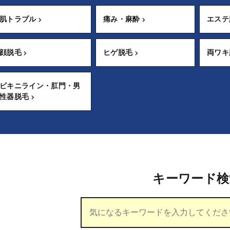
肌トラブル
痛み・麻酔
エス
顔脱毛
ヒゲ脱毛
両ワ
ビキニライン・肛門・男
性器脱毛
キーワード検