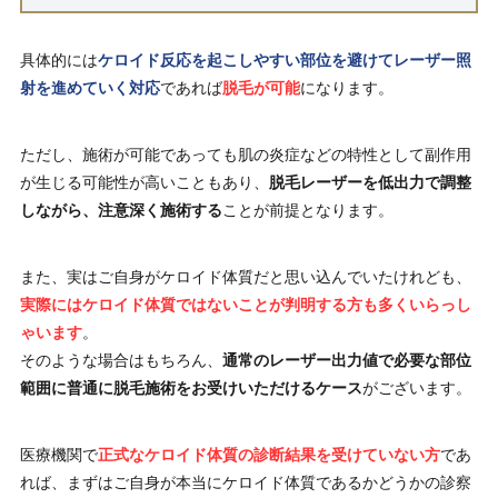
具体的には
ケロイド反応を起こしやすい部位を避けてレーザー照
射を進めていく対応
であれば
脱毛が可能
になります。
ただし、施術が可能であっても肌の炎症などの特性として副作用
が生じる可能性が高いこともあり、
脱毛レーザーを低出力で調整
しながら、注意深く施術する
ことが前提となります。
また、実はご自身がケロイド体質だと思い込んでいたけれども、
実際にはケロイド体質ではないことが判明する方も多くいらっし
ゃいます
。
そのような場合はもちろん、
通常のレーザー出力値で必要な部位
範囲に普通に脱毛施術をお受けいただけるケース
がございます。
医療機関で
正式なケロイド体質の診断結果を受けていない方
であ
れば、まずはご自身が本当にケロイド体質であるかどうかの診察