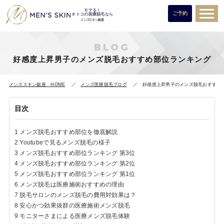
モテる！
ご予約
オトコの医療脱毛なら
メンズスキン銀座
BLOG
好感度上昇男子のメンズ脱毛おすすめ部位ランキング
メンズスキン銀座 HOME
メンズ医療脱毛ブログ
好感度上昇男子のメンズ脱毛おすすめ
目次
1
メンズ脱毛おすすめ部位を徹底解説
2
Youtubeで見るメンズ脱毛の様子
3
メンズ脱毛おすすめ部位ランキング 第3位
4
メンズ脱毛おすすめ部位ランキング 第2位
5
メンズ脱毛おすすめ部位ランキング 第1位
6
メンズ脱毛は医療施術おすすめの理由
7
脱毛サロンのメンズ脱毛の費用対効果は？
8
安心かつ効果抜群の医療施術メンズ脱毛
9
モニターさまによる医療メンズ脱毛体験