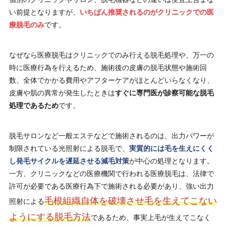
い前提となりますが、
いちばん推奨されるのがクリニックでの医
療脱毛のみ
です。
なぜなら医療脱毛はクリニックでのみ行える脱毛処理や、万一の
時に医療行為を行えるため、施術後の皮膚の脱毛状態や施術回
数、全体でかかる費用やアフターケアがほとんどいらなくなり、
皮膚や肌の異常が発生したときは
すぐに専門医が診察可能な脱毛
処理であるため
です。
脱毛サロンなど一般エステなどで施術されるのは、出力パワーが
制限されている光照射による脱毛で、
実質的には毛を生えにくく
し発毛サイクルを遅延させる減毛対策
が中心の処理となります。
一方、クリニックなどの医療機関で行われる医療脱毛は、法律で
許可が必要である医療行為下で施術される必要があり、強い出力
毛根組織自体を破壊させ毛を生えてこない
照射による
ようにする脱毛方法
であるため、事実上毛が生えてこなく