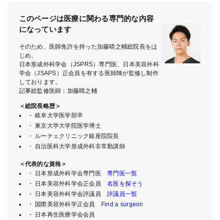
このページは医療に関わる専門的な内容
になっています
そのため、医師免許を持った加藤晴之輔総院長をは
じめ、
日本形成外科学会（JSPRS）専門医、日本美容外科
学会（JSAPS）正会員を有する医師陣が監修し制作
しております。
記事総監修医師：加藤晴之輔
＜総院長略歴＞
・ 岐阜大学医学部卒
・ 東京大学大学院医学博士
・ ルーチェクリニック銀座院院長
・ 自治医科大学形成外科非常勤講師
＜代表的な資格＞
・ 日本形成外科学会専門医
専門医一覧
・ 日本美容外科学会正会員
名医を探そう
・ 日本美容外科学会評議員
評議員一覧
・ 国際美容外科学正会員
Find a surgeon
・ 日本再生医療学会会員