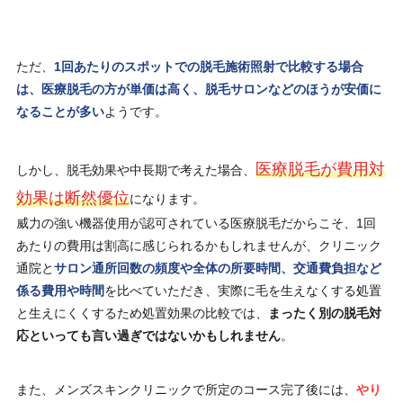
ただ、
1回あたりのスポットでの脱毛施術照射で比較する場合
は、医療脱毛の方が単価は高く、脱毛サロンなどのほうが安価に
なることが多い
ようです。
医療脱毛が費用対
しかし、脱毛効果や中長期で考えた場合、
効果は断然優位
になります。
威力の強い機器使用が認可されている医療脱毛だからこそ、1回
あたりの費用は割高に感じられるかもしれませんが、クリニック
通院と
サロン通所回数の頻度や全体の所要時間、交通費負担など
係る費用や時間
を比べていただき、実際に毛を生えなくする処置
と生えにくくするため処置効果の比較では、
まったく別の脱毛対
応といっても言い過ぎではないかもしれません
。
また、メンズスキンクリニックで所定のコース完了後には、
やり