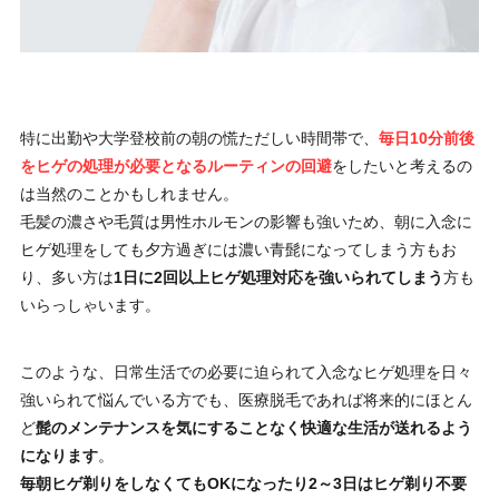
特に出勤や大学登校前の朝の慌ただしい時間帯で、
毎日10分前後
をヒゲの処理が必要となるルーティンの回避
をしたいと考えるの
は当然のことかもしれません。
毛髪の濃さや毛質は男性ホルモンの影響も強いため、朝に入念に
ヒゲ処理をしても夕方過ぎには濃い青髭になってしまう方もお
り、多い方は
1日に2回以上ヒゲ処理対応を強いられてしまう
方も
いらっしゃいます。
このような、日常生活での必要に迫られて入念なヒゲ処理を日々
強いられて悩んでいる方でも、医療脱毛であれば将来的にほとん
ど
髭のメンテナンスを気にすることなく快適な生活が送れるよう
になります
。
毎朝ヒゲ剃りをしなくてもOKになったり2～3日はヒゲ剃り不要