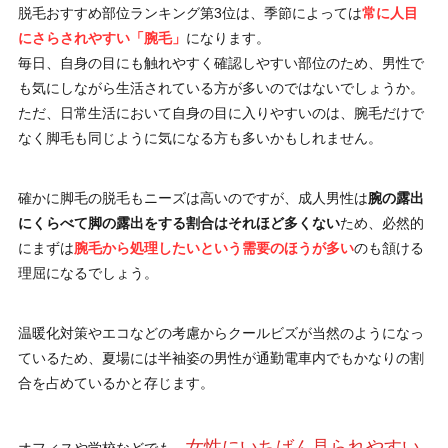
脱毛おすすめ部位ランキング第3位は、季節によっては
常に人目
にさらされやすい「腕毛」
になります。
毎日、自身の目にも触れやすく確認しやすい部位のため、男性で
も気にしながら生活されている方が多いのではないでしょうか。
ただ、日常生活において自身の目に入りやすいのは、腕毛だけで
なく脚毛も同じように気になる方も多いかもしれません。
確かに脚毛の脱毛もニーズは高いのですが、成人男性は
腕の露出
にくらべて脚の露出をする割合はそれほど多くない
ため、必然的
にまずは
腕毛から処理したいという需要のほうが多い
のも頷ける
理屈になるでしょう。
温暖化対策やエコなどの考慮からクールビズが当然のようになっ
ているため、夏場には半袖姿の男性が通勤電車内でもかなりの割
合を占めているかと存じます。
女性にいちばん見られやすい