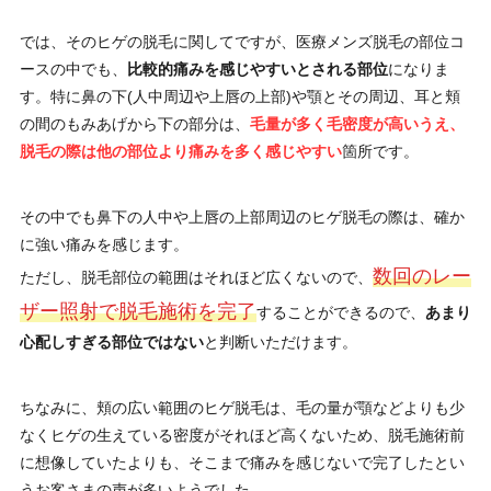
では、そのヒゲの脱毛に関してですが、医療メンズ脱毛の部位コ
ースの中でも、
比較的痛みを感じやすいとされる部位
になりま
す。特に鼻の下(人中周辺や上唇の上部)や顎とその周辺、耳と頬
の間のもみあげから下の部分は、
毛量が多く毛密度が高いうえ、
脱毛の際は他の部位より痛みを多く感じやすい
箇所です。
その中でも鼻下の人中や上唇の上部周辺のヒゲ脱毛の際は、確か
に強い痛みを感じます。
数回のレー
ただし、脱毛部位の範囲はそれほど広くないので、
ザー照射で脱毛施術を完了
することができるので、
あまり
心配しすぎる部位ではない
と判断いただけます。
ちなみに、頬の広い範囲のヒゲ脱毛は、毛の量が顎などよりも少
なくヒゲの生えている密度がそれほど高くないため、脱毛施術前
に想像していたよりも、そこまで痛みを感じないで完了したとい
うお客さまの声が多いようでした。