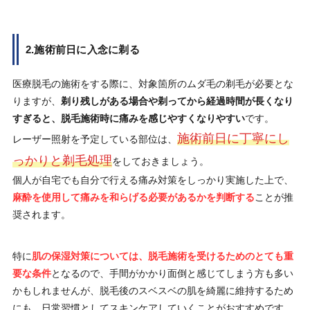
2.施術前日に入念に剃る
医療脱毛の施術をする際に、対象箇所のムダ毛の剃毛が必要とな
りますが、
剃り残しがある場合や剃ってから経過時間が長くなり
すぎると、脱毛施術時に痛みを感じやすくなりやすい
です。
施術前日に丁寧にし
レーザー照射を予定している部位は、
っかりと剃毛処理
をしておきましょう。
個人が自宅でも自分で行える痛み対策をしっかり実施した上で、
麻酔を使用して痛みを和らげる必要があるかを判断する
ことが推
奨されます。
特に
肌の保湿対策については、脱毛施術を受けるためのとても重
要な条件
となるので、手間がかかり面倒と感じてしまう方も多い
かもしれませんが、脱毛後のスベスベの肌を綺麗に維持するため
にも、日常習慣としてスキンケアしていくことがおすすめです。