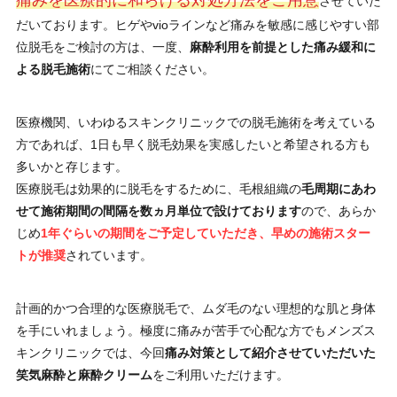
痛みを医療的に和らげる対処方法をご用意
させていた
だいております。ヒゲやvioラインなど痛みを敏感に感じやすい部
位脱毛をご検討の方は、一度、
麻酔利用を前提とした痛み緩和に
よる脱毛施術
にてご相談ください。
医療機関、いわゆるスキンクリニックでの脱毛施術を考えている
方であれば、1日も早く脱毛効果を実感したいと希望される方も
多いかと存じます。
医療脱毛は効果的に脱毛をするために、毛根組織の
毛周期にあわ
せて施術期間の間隔を数ヵ月単位で設けております
ので、あらか
じめ
1年ぐらいの期間をご予定していただき、早めの施術スター
トが推奨
されています。
計画的かつ合理的な医療脱毛で、ムダ毛のない理想的な肌と身体
を手にいれましょう。極度に痛みが苦手で心配な方でもメンズス
キンクリニックでは、今回
痛み対策として紹介させていただいた
笑気麻酔と麻酔クリーム
をご利用いただけます。