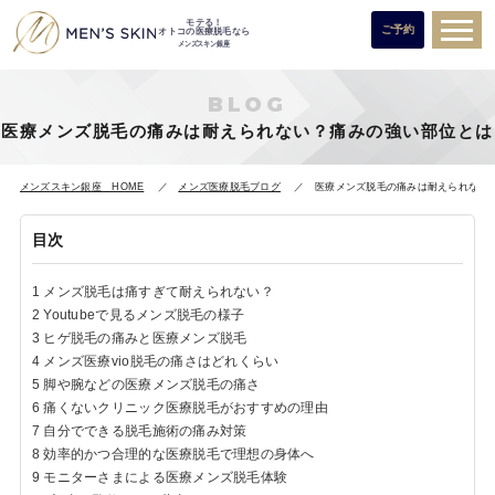
モテる！
ご予約
オトコの医療脱毛なら
メンズスキン銀座
BLOG
医療メンズ脱毛の痛みは耐えられない？痛みの強い部位とは
メンズスキン銀座 HOME
メンズ医療脱毛ブログ
医療メンズ脱毛の痛みは耐えられない
目次
1
メンズ脱毛は痛すぎて耐えられない？
2
Youtubeで見るメンズ脱毛の様子
3
ヒゲ脱毛の痛みと医療メンズ脱毛
4
メンズ医療vio脱毛の痛さはどれくらい
5
脚や腕などの医療メンズ脱毛の痛さ
6
痛くないクリニック医療脱毛がおすすめの理由
7
自分でできる脱毛施術の痛み対策
8
効率的かつ合理的な医療脱毛で理想の身体へ
9
モニターさまによる医療メンズ脱毛体験