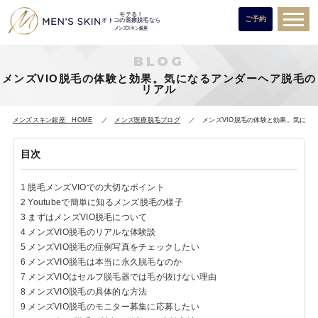
モテる！
ご予約
オトコの医療脱毛なら
メンズスキン銀座
BLOG
メンズVIO脱毛の体験と効果。気になるアンダーヘア脱毛の
リアル
メンズスキン銀座 HOME
メンズ医療脱毛ブログ
メンズVIO脱毛の体験と効果。気にな
目次
1
脱毛メンズVIOでの大切なポイント
2
Youtubeで簡単に知るメンズ脱毛の様子
3
まずはメンズVIO脱毛について
4
メンズVIO脱毛のリアルな体験談
5
メンズVIO脱毛の症例写真をチェックしたい
6
メンズVIO脱毛は本当に永久脱毛なのか
7
メンズVIOはセルフ脱毛器では毛が抜けない理由
8
メンズVIO脱毛の具体的な方法
9
メンズVIO脱毛のモニター募集に応募したい