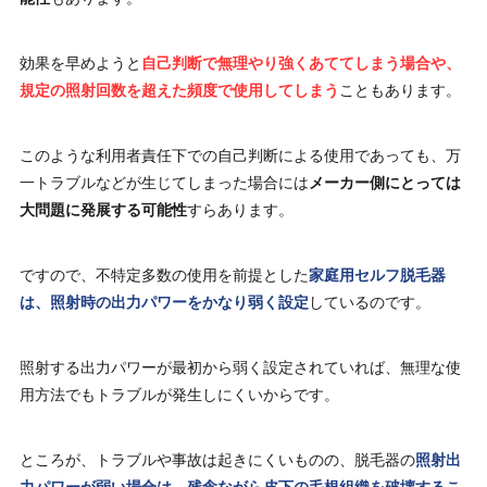
効果を早めようと
自己判断で無理やり強くあててしまう場合や、
規定の照射回数を超えた頻度で使用してしまう
こともあります。
このような利用者責任下での自己判断による使用であっても、万
一トラブルなどが生じてしまった場合には
メーカー側にとっては
大問題に発展する可能性
すらあります。
ですので、不特定多数の使用を前提とした
家庭用セルフ脱毛器
は、照射時の出力パワーをかなり弱く設定
しているのです。
照射する出力パワーが最初から弱く設定されていれば、無理な使
用方法でもトラブルが発生しにくいからです。
ところが、トラブルや事故は起きにくいものの、脱毛器の
照射出
力パワーが弱い場合は、残念ながら皮下の毛根組織を破壊するこ