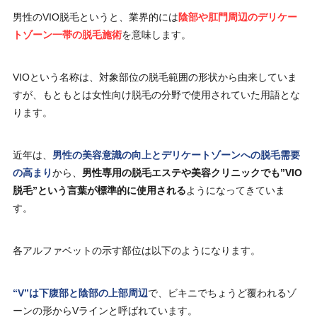
男性のVIO脱毛というと、業界的には
陰部や肛門周辺のデリケー
トゾーン一帯の脱毛施術
を意味します。
VIOという名称は、対象部位の脱毛範囲の形状から由来していま
すが、もともとは女性向け脱毛の分野で使用されていた用語とな
ります。
近年は、
男性の美容意識の向上とデリケートゾーンへの脱毛需要
の高まり
から、
男性専用の脱毛エステや美容クリニックでも”VIO
脱毛”という言葉が標準的に使用される
ようになってきていま
す。
各アルファベットの示す部位は以下のようになります。
“V”は下腹部と陰部の上部周辺
で、ビキニでちょうど覆われるゾ
ーンの形からVラインと呼ばれています。