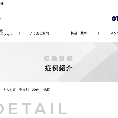
S様
0
ら
毛
よくある質問
料金・費用
メン
アフター
case
症例紹介
 太もも裏 東京都 20代 HS様
DETAIL