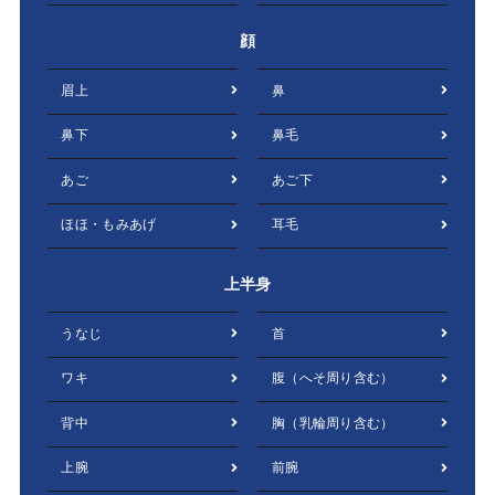
顔
眉上
鼻
鼻下
鼻毛
あご
あご下
ほほ・もみあげ
耳毛
上半身
うなじ
首
ワキ
腹（へそ周り含む）
背中
胸（乳輪周り含む）
上腕
前腕