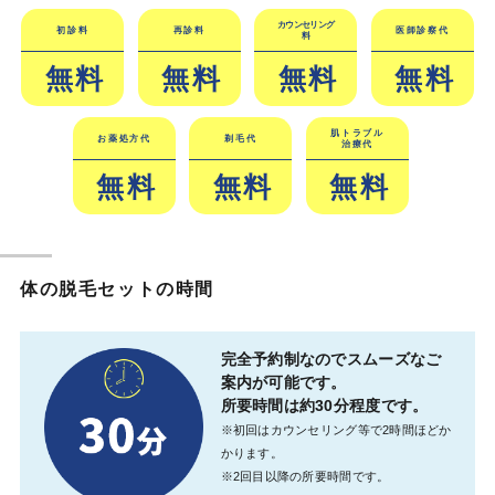
カウンセリング
初診料
再診料
医師診察代
料
無料
無料
無料
無料
肌トラブル
お薬処方代
剃毛代
治療代
無料
無料
無料
体の脱毛セットの時間
完全予約制なのでスムーズなご
案内が可能です。
所要時間は約30分程度です。
※初回はカウンセリング等で2時間ほどか
かります。
※2回目以降の所要時間です。