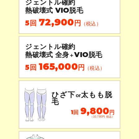
ジェントル確約
熱破壊式 VIO脱毛
72,900
5回
円
（税込）
ジェントル確約
熱破壊式 全身
VIO脱毛
＋
165,000
5回
円
（税込）
ひざ下
太もも脱
or
毛
9,800
1回
円
（10,780円 税込）