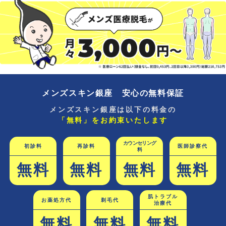
メンズスキン銀座 安心の無料保証
メンズスキン銀座は以下の料金の
「無料」をお約束いたします
カウンセリング
初診料
再診料
医師診察代
料
無料
無料
無料
無料
肌トラブル
お薬処方代
剃毛代
治療代
無料
無料
無料